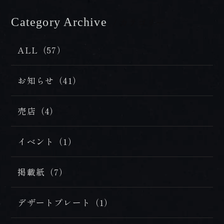
プレミアムフロア
BOOK NOW
Category Archive
/ カテゴリー
HOT SPRING
ご予約
温泉
ALL（57）
ONLINE
DISHES
SHOP
お知らせ（41）
お料理
オンラインショップ
売店（4）
イベント（1）
tel.0957-73-3331
掲載紙（7）
【お問合せ受付時間】
月～金 9:00～18:00 / 土・日・祝 10:00～18:00
デザートプレート（1）
〒854-0621 長崎県雲仙市小浜町雲仙320番地