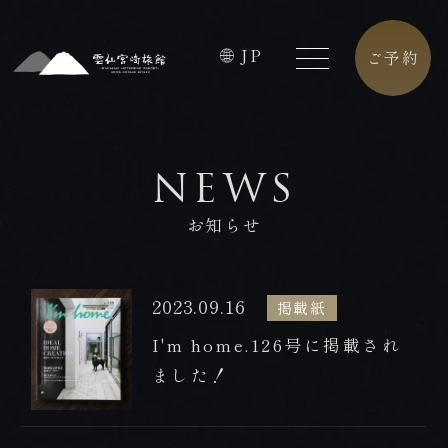
JP
ご予約
HOME
FACILITIES
NEWS
ホーム
館内施設
お知らせ
CONCEPT
CAFE
コンセプト
カフェ
2023.09.16
掲載紙
ROOMS
ACCESS
I'm home.126号に掲載され
客室
アクセス
ました！
PREMIUM
CONTACT
FLOOR
お問合せ