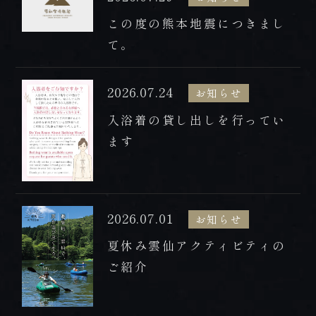
プレミアムフロア
この度の熊本地震につきまし
BOOK NOW
HOT SPRING
て。
ご予約
温泉
ONLINE
2026.07.24
お知らせ
DISHES
SHOP
入浴着の貸し出しを行ってい
お料理
オンラインショップ
ます
2026.07.01
tel.0957-73-3331
お知らせ
夏休み雲仙アクティビティの
【お問合せ受付時間】
月～金 9:00～18:00 / 土・日・祝 10:00～18:00
ご紹介
〒854-0621 長崎県雲仙市小浜町雲仙320番地