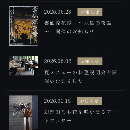
FAX 0957-73-2313
2026.06.23
お知らせ
お知らせ
雲仙涼花燈 ～地獄の夜詣
会社概要・求人情報
～ 開催のお知らせ
プライバシーポリシー・宿泊約款
2026.06.02
お知らせ
夏メニューの料理説明会を開
催いたしました
2026.01.15
お知らせ
幻想的なお花を咲かせるアー
トフラワー