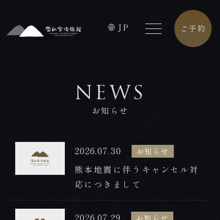
JP
ご予約
HOME
FACILITIES
NEWS
ホーム
館内施設
お知らせ
CONCEPT
CAFE
コンセプト
カフェ
2026.07.30
お知らせ
ROOMS
ACCESS
熊本地震に伴うキャンセル対
客室
アクセス
応につきまして
PREMIUM
CONTACT
FLOOR
お問合せ
2026.07.29
お知らせ