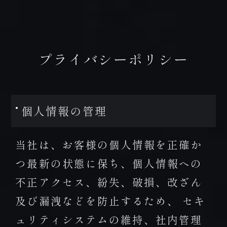
プレミアムフロア
BOOK NOW
HOT SPRING
ご予約
温泉
プライバシーポリシー
ONLINE
DISHES
SHOP
お料理
オンラインショップ
個人情報の管理
当社は、お客様の個人情報を正確か
tel.0957-73-3331
つ最新の状態に保ち、個人情報への
【お問合せ受付時間】
不正アクセス、紛失、破損、改ざん
月～金 9:00～18:00 / 土・日・祝 10:00～18:00
及び漏洩などを防止するため、 セキ
〒854-0621 長崎県雲仙市小浜町雲仙320番地
ュリティシステムの維持、社内管理