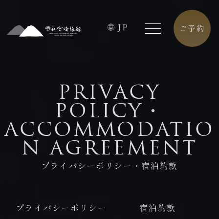
JP
ご予約
HOME
FACILITIES
PRIVACY
ホーム
館内施設
POLICY・
CONCEPT
CAFE
ACCOMMODATIO
コンセプト
カフェ
N AGREEMENT
ROOMS
ACCESS
プライバシーポリシー・宿泊約款
客室
アクセス
PREMIUM
CONTACT
FLOOR
プライバシーポリシー
宿泊約款
お問合せ